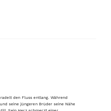
radelt den Fluss entlang. Während
 und seine jüngeren Brüder seine Nähe
still. Sein Herz schmerzt einer