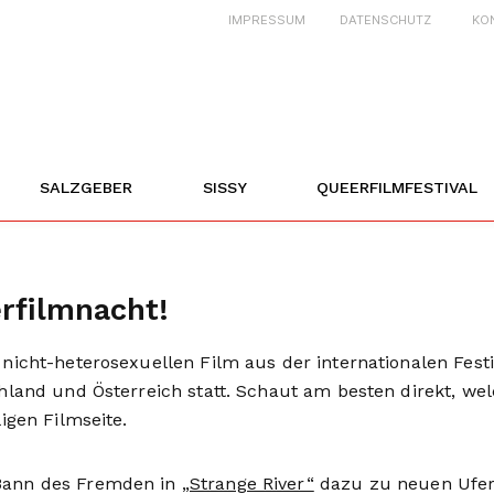
IMPRESSUM
DATENSCHUTZ
KO
SALZGEBER
SISSY
QUEERFILMFESTIVAL
rfilmnacht!
 nicht-heterosexuellen Film aus der internationalen Fest
chland und Österreich statt. Schaut am besten direkt, we
igen Filmseite.
 Bann des Fremden in
„Strange River“
dazu zu neuen Ufer