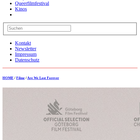
Queerfilmfestival
Kinos
Kontakt
Newsletter
Impressum
Datenschutz
HOME
/
Filme
/
Are We Lost Forever