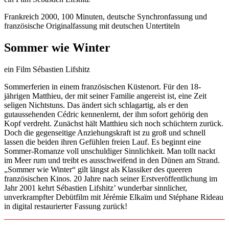
Frankreich 2000, 100 Minuten, deutsche Synchronfassung und
französische Originalfassung mit deutschen Untertiteln
Sommer wie Winter
ein Film Sébastien Lifshitz
Sommerferien in einem französischen Küstenort. Für den 18-
jährigen Matthieu, der mit seiner Familie angereist ist, eine Zeit
seligen Nichtstuns. Das ändert sich schlagartig, als er den
gutaussehenden Cédric kennenlernt, der ihm sofort gehörig den
Kopf verdreht. Zunächst hält Matthieu sich noch schüchtern zurück.
Doch die gegenseitige Anziehungskraft ist zu groß und schnell
lassen die beiden ihren Gefühlen freien Lauf. Es beginnt eine
Sommer-Romanze voll unschuldiger Sinnlichkeit. Man tollt nackt
im Meer rum und treibt es ausschweifend in den Dünen am Strand.
„Sommer wie Winter“ gilt längst als Klassiker des queeren
französischen Kinos. 20 Jahre nach seiner Erstveröffentlichung im
Jahr 2001 kehrt Sébastien Lifshitz’ wunderbar sinnlicher,
unverkrampfter Debütfilm mit Jérémie Elkaïm und Stéphane Rideau
in digital restaurierter Fassung zurück!