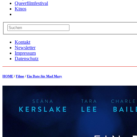
Queerfilmfestival
Kinos
Kontakt
Newsletter
Impressum
Datenschutz
HOME
/
Filme
/
Ein Date für Mad Mary