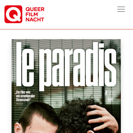
HOME
/
FILME
/
LE PARADIS