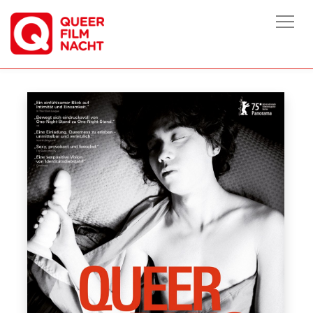
HOME
/
FILME
/
QUEERPANORAMA