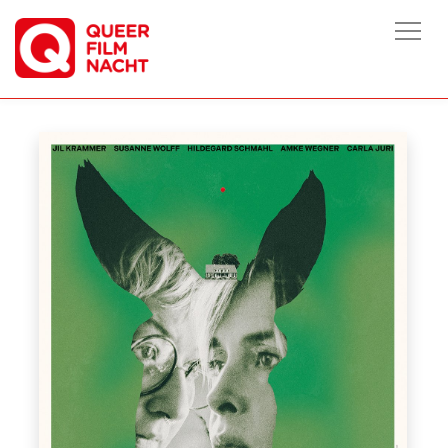
HOME
/
FILME
/
DONKEY DAYS