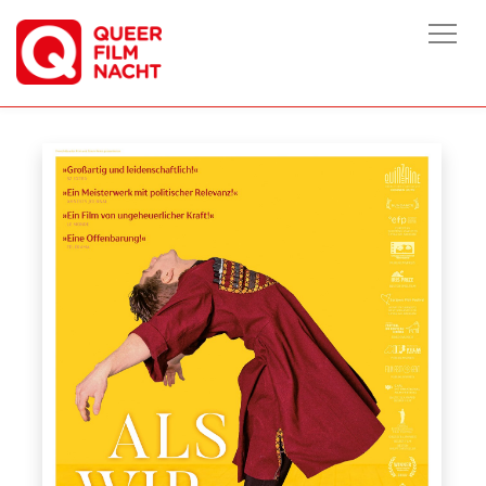
HOME
/
FILME
/
ALS WIR TANZTEN