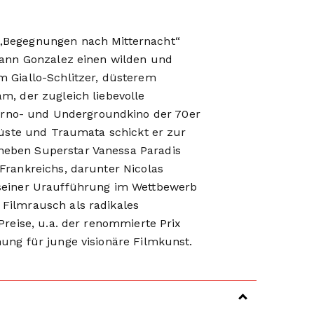
 „Begegnungen nach Mitternacht“
 Yann Gonzalez einen wilden und
m Giallo-Schlitzer, düsterem
m, der zugleich liebevolle
rno- und Undergroundkino der 70er
 Lüste und Traumata schickt er zur
neben Superstar Vanessa Paradis
 Frankreichs, darunter Nicolas
 seiner Uraufführung im Wettbewerb
 Filmrausch als radikales
 Preise, u.a. der renommierte Prix
nung für junge visionäre Filmkunst.