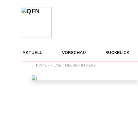
AKTUELL
VORSCHAU
RÜCKBLICK
HOME
/
FILME
/
MESSER IM HERZ