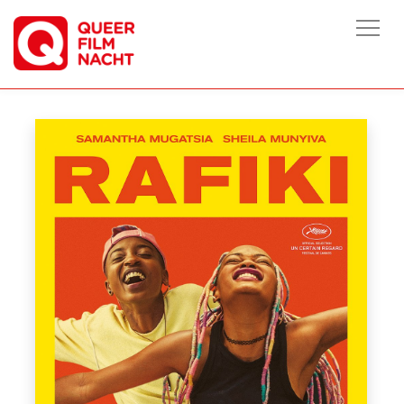
HOME
/
FILME
/
RAFIKI