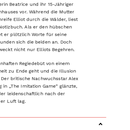
in Beatrice und ihr 15-Jähriger
enhauses vor. Während die Mutter
eife Elliot durch die Wälder, liest
 Notizbuch. Als er den hübschen
 er plötzlich Worte für seine
eunden sich die beiden an. Doch
weckt nicht nur Elliots Begehren.
enhaften Regiedebüt von einem
it zu Ende geht und die Illusion
. Der britische Nachwuchsstar Alex
g in „The Imitation Game“ glänzte,
der leidenschaftlich nach der
er Luft lag.