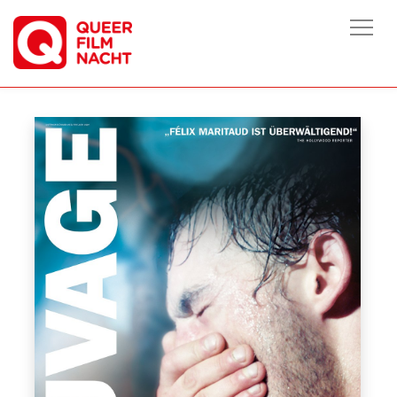
HOME
/
FILME
/
SAUVAGE