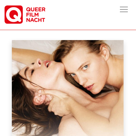
HOME
/
FILME
/
BELOW HER MOUTH